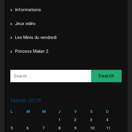
Informations
Jeux vidéo
Les Minis du vendredi
Princess Maker 2
Search
février 2018
L
M
M
J
V
S
D
1
2
3
4
5
6
7
8
9
10
11