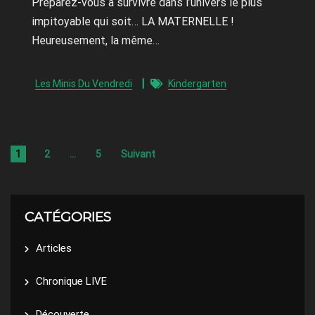
Préparez-vous à survivre dans l’univers le plus
impitoyable qui soit… LA MATERNELLE !
Heureusement, la même…
Les Minis Du Vendredi
Kindergarten
1
2
…
5
Suivant
CATÉGORIES
Articles
Chronique LIVE
Découverte