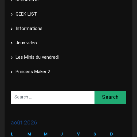
GEEK LIST
Informations
Jeux vidéo
Les Minis du vendredi
Princess Maker 2
Search
août 2026
L
M
M
J
V
S
D